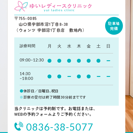
〒755-0085
駐車場
山口県宇部市沼1丁目8-38
完備
（ウォンツ 宇部沼1丁目店 敷地内）
診療時間
月
火
水
木
金
土
日
09:00−12:30
14:30
−18:00
●
休診日／日曜日、祝日
※
診察の受付は終了時間30分前までです
当クリニックは予約制です。お電話または、
WEBの予約フォームよりご予約ください。
0836-38-5077